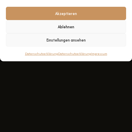
Akzeptieren
Ablehnen
Einstellungen ansehen
Datenschutzerklärung
Datenschutzerklärung
Impressum
DER WEISSE HOLUNDER
FREUNDE TREFFEN,
GESELLIGKEIT, SPASS H
ABEN