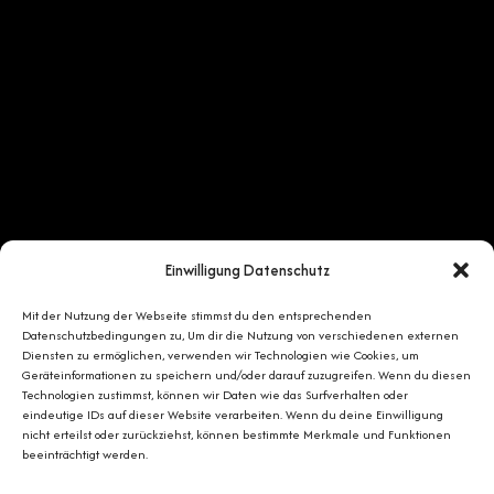
Einwilligung Datenschutz
Mit der Nutzung der Webseite stimmst du den entsprechenden
Datenschutzbedingungen zu, Um dir die Nutzung von verschiedenen externen
Diensten zu ermöglichen, verwenden wir Technologien wie Cookies, um
Geräteinformationen zu speichern und/oder darauf zuzugreifen. Wenn du diesen
Technologien zustimmst, können wir Daten wie das Surfverhalten oder
eindeutige IDs auf dieser Website verarbeiten. Wenn du deine Einwilligung
nicht erteilst oder zurückziehst, können bestimmte Merkmale und Funktionen
beeinträchtigt werden.